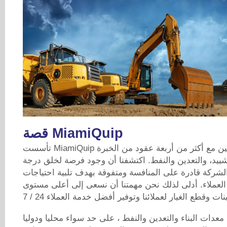
قصة MiamiQuip
تأسست MiamiQuip من قبل فريق من المهنيين مع أكثر من أربعة عقود من الخبرة
شييد، والتعدين والنفط. اكتشفنا أن وجود فرصة لخلق درجة
الشركة قادرة على المنافسة ومتفوقة بهدف تلبية احتياجات
العملاء. أدلى لذلك نحن مهمتنا أن نسعى إلى أعلى مستوى
عدات البناء والتعدين والنفط ، على حد سواء محليا ودوليا