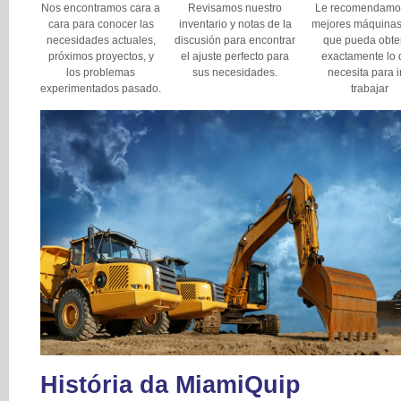
Nos encontramos cara a
Revisamos nuestro
Le recomendamos
cara para conocer las
inventario y notas de la
mejores máquinas
necesidades actuales,
discusión para encontrar
que pueda obte
próximos proyectos, y
el ajuste perfecto para
exactamente lo
los problemas
sus necesidades.
necesita para i
experimentados pasado.
trabajar
História da MiamiQuip