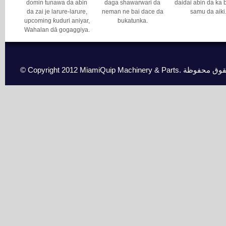
domin tunawa da abin
daga shawarwari da
daidai abin da ka 
da zai je larure-larure,
neman ne bai dace da
samu da aiki
upcoming ƙuduri aniyar,
bukatunka.
Wahalan dā gogaggiya.