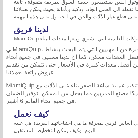
ثوق الذين يستطيعون خدمة السوق بطريقة متفوقة ، ثابتة
ا نقطة الى العمل الجاد، وذكية وبأمانة بحيث يمكن لعملائنا
لدينا فريق
ي MiamiQuip، لدينا مجموعة من ذوي الخبرة من المهنيين التي يتم البحث بنشاط
ضل المعدات ممكن، كما ان لدينا ممثلين في جميع أنحاء
عن أفضل معدات كبيرة في الأسعار حتى نتمكن من تقديم
عروض رائعة لعملائنا.
MiamiQuip لديه أيضا خيار متاح لتنفيذ عملية ساعة الصفر بناء على الآلات مع
يكا مصنع المدربين مما يجعل من الممكن لتوفير الضمان
في جميع أنحاء العالم 6 أشهر.
كيف نعمل
ى أساس فردي لمعرفة ما هي احتياجاتهم الفريدة هي عليه
اليوم، وكيف يمكن التخطيط للمستقبل.