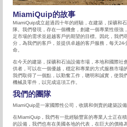
MiamiQuip的故事
MiamiQuip成立超過四十年的經驗，在建築，採礦
隊。我們發現，存在一個機會，創建一個專業性很強
足市場的需求並超越客戶的期望的目標。因此，我們
分，為我們的客戶，並提供卓越的客戶服務，每天24小
命。
在今天的建築，採礦和石油設備市場，本地和國際社
供者，可以在一個優越，穩定和專業的方式服務市場
我們取得了一個點，以勤奮工作，聰明和誠實，使我
機械及零件，以完成這項工作。
我們的團隊
MiamiQuip是一家國際性公司，收購和倒賣的建築設
在MiamiQuip，我們有一批經驗豐富的專業人士正
的設備，我們也有在美國各地的代表，在巨大的價格