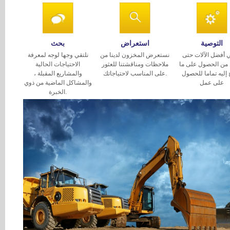
التوصية
استعراض
بحث
 أفضل الآلات حتى
نستعرض المخزون لدينا من
نلتقي وجها لوجه لمعرفة
 من الحصول على ما
ملاحظات ومناقشتنا للعثور
الاحتياجات الحالية
 إليه تماما للحصول
على المناسب لاحتياجاتك.
والمشاريع المقبلة ،
على عمل
والمشاكل الماضية من ذوي
الخبرة.