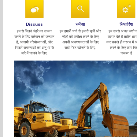
Discuss
समीक्षा
सिफारिश
हम से मिलने चेहरे का सामना
हम हमारी चर्चा से हमारी सूची और
हम सबसे अच्छा मशीन
करने के लिए वर्तमान की जरूरत
नोटों की समीक्षा करने के लिए
सलाह देते हैं ताकि आप 
है, आगामी परियोजनाओं, और
अपनी आवश्यकताओं के लिए
कर सकते हैं वास्तव में 
पिछले समस्याओं का अनुभव के
सही फिट खोजने के लिए.
करने के लिए काम मि
बारे में जानने के लिए.
जरूरत है