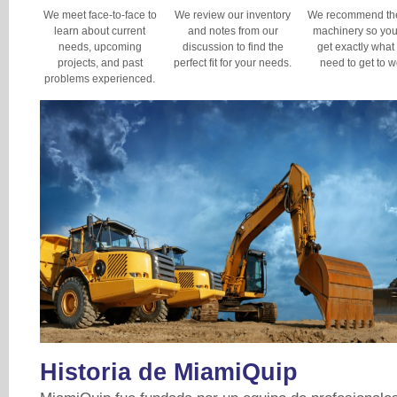
We meet face-to-face to
We review our inventory
We recommend the
learn about current
and notes from our
machinery so yo
needs, upcoming
discussion to find the
get exactly what
projects, and past
perfect fit for your needs.
need to get to w
problems experienced.
Historia de MiamiQuip