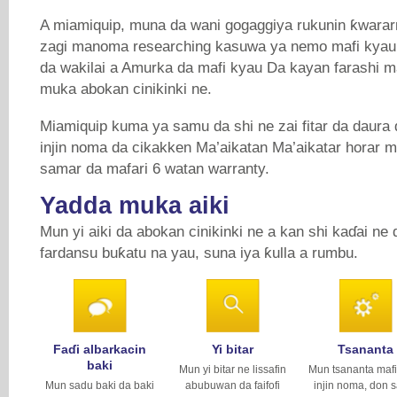
A miamiquip, muna da wani gogaggiya rukunin ƙwarar
zagi manoma researching kasuwa ya nemo mafi kyau
da wakilai a Amurka da mafi kyau Da kayan farashi 
muka abokan cinikinki ne.
Miamiquip kuma ya samu da shi ne zai fitar da daura d
injin noma da cikakken Ma’aikatan Ma’aikatar horar 
samar da mafari 6 watan warranty.
Yadda muka aiki
Mun yi aiki da abokan cinikinki ne a kan shi kaɗai ne 
fardansu buƙatu na yau, suna iya ƙulla a rumbu.
Faɗi albarkacin
Yi bitar
Tsananta
baki
Mun yi bitar ne lissafin
Mun tsananta mafi
Mun sadu baki da baki
abubuwan da faifofi
injin noma, don 