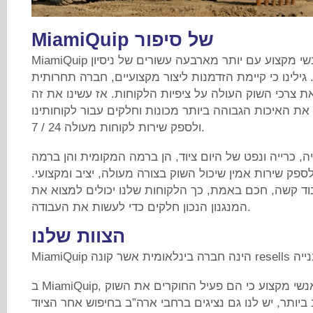
MiamiQuip של סיפור
MiamiQuip הוקמה על ידי צוות של אנשי מקצוע עם יותר מארבעה עשורים של ניסיון
. גילינו כי קיימת הזדמנות ליצור מקצועיים, חברה תחרותית
צרכי השוק העולה על ציפיות הלקוחות. אז עשינו את זה
 האיכות הגבוהה ביותר מכונות וחלקים עבור לקוחותינו
ולספק שירות לקוחות מעולה 24 / 7.
, כרייה ונפט של היום ציוד, הן ברמה המקומית והן ברמה
לספק שירות אמין שיכול השוק בצורה מעולה, יציב ומקצועי.
בוד קשה, חכם באמת, כך הלקוחות שלנו יכולים למצוא את
המנגנון הנכון חלקים כדי לעשות את העבודה.
הצוות שלנו
ב MiamiQuip, יש לנו קבוצה מנוסה של אנשי מקצוע כי הם פעיל החוקרים את השוק
ביותר, יש לנו גם נציגים ברחבי ארה”ב בחיפוש אחר הציוד