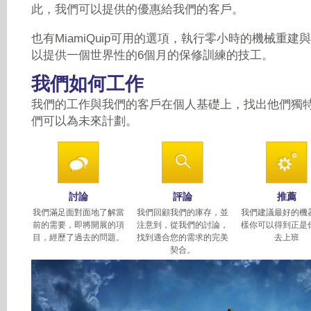
此，我們可以提供的優惠給我們的客戶。
也有MiamiQuip可用的選項，執行零小時的機械重
以提供一個世界性的6個月的保修訓練的技工。
我們如何工作
我們的工作與我們的客戶在個人基礎上，找出他們獨
們可以為未來計劃。
討論
評論
推薦
我們滿足面對面地了解當
我們回顧我們的庫存，並
我們建議最好的機
前的需要，即將開展的項
注意到，從我們的討論，
樣你可以得到正是
目，經歷了過去的問題。
找到適合您的需求的完美
去上班
契合。