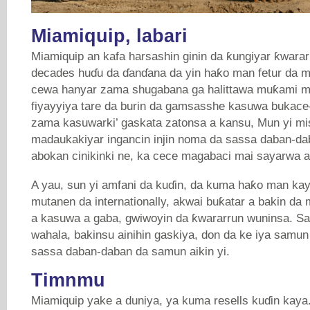
Miamiquip, labari
Miamiquip an kafa harsashin ginin da ƙungiyar ƙwara
decades huɗu da ɗanɗana da yin haƙo man fetur da 
cewa hanyar zama shugabana ga halittawa muƙami ma
fiyayyiya tare da burin da gamsasshe kasuwa bukace
zama kasuwarki’ gaskata zatonsa a kansu, Mun yi 
madaukakiyar ingancin injin noma da sassa daban-da
abokan cinikinki ne, ka cece magabaci mai sayarwa ai
A yau, sun yi amfani da kuɗin, da kuma haƙo man k
mutanen da internationally, akwai buƙatar a bakin da
a kasuwa a gaba, gwiwoyin da ƙwararrun wuninsa. S
wahala, bakinsu ainihin gaskiya, don da ke iya samun
sassa daban-daban da samun aikin yi.
Timnmu
Miamiquip yake a duniya, ya kuma resells kuɗin kaya