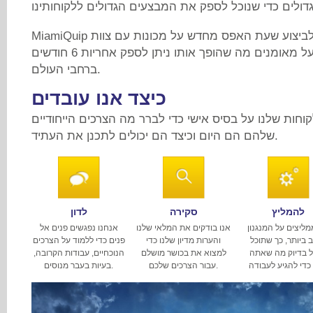
MiamiQuip יש גם אפשרות זמינה לביצוע שעת האפס מחדש על מכונות עם צוות
מלא של מכניקת המפעל מאומנים מה שהופך אותו ניתן לספק אחריות 6 חודשים
ברחבי העולם.
כיצד אנו עובדים
וחות שלנו על בסיס אישי כדי לברר מה הצרכים הייחודיים
שלהם הם היום וכיצד הם יכולים לתכנן את העתיד.
להמליץ
סקירה
לדון
מליצים על המנגנון
אנו בודקים את המלאי שלנו
אנחנו נפגשים פנים אל
 ביותר, כך שתוכל
והערות מדיון שלנו כדי
פנים כדי ללמוד על הצרכים
 בדיוק מה שאתה
למצוא את בכושר מושלם
הנוכחיים, עבודות הקרובה,
 כדי להגיע לעבודה
עבור הצרכים שלכם.
בעיות בעבר מנוסים.